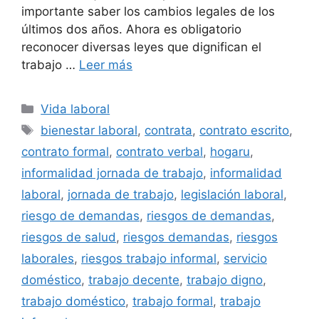
importante saber los cambios legales de los
últimos dos años. Ahora es obligatorio
reconocer diversas leyes que dignifican el
trabajo …
Leer más
Categorías
Vida laboral
Etiquetas
bienestar laboral
,
contrata
,
contrato escrito
,
contrato formal
,
contrato verbal
,
hogaru
,
informalidad jornada de trabajo
,
informalidad
laboral
,
jornada de trabajo
,
legislación laboral
,
riesgo de demandas
,
riesgos de demandas
,
riesgos de salud
,
riesgos demandas
,
riesgos
laborales
,
riesgos trabajo informal
,
servicio
doméstico
,
trabajo decente
,
trabajo digno
,
trabajo doméstico
,
trabajo formal
,
trabajo