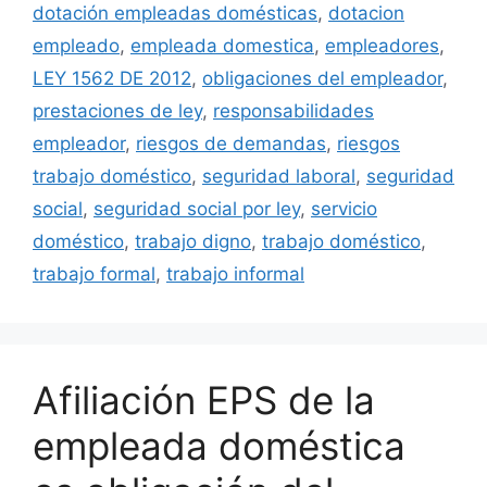
dotación empleadas domésticas
,
dotacion
empleado
,
empleada domestica
,
empleadores
,
LEY 1562 DE 2012
,
obligaciones del empleador
,
prestaciones de ley
,
responsabilidades
empleador
,
riesgos de demandas
,
riesgos
trabajo doméstico
,
seguridad laboral
,
seguridad
social
,
seguridad social por ley
,
servicio
doméstico
,
trabajo digno
,
trabajo doméstico
,
trabajo formal
,
trabajo informal
Afiliación EPS de la
empleada doméstica