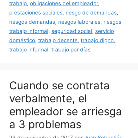
trabajo
,
obligaciones del empleador
,
prestaciones sociales
,
riesgo de demandas
,
riesgos demandas
,
riesgos laborales
,
riesgos
trabajo informal
,
seguridad social
,
servicio
doméstico
,
trabajo decente
,
trabajo digno
,
trabajo informal
,
trabajo por días
Cuando se contrata
verbalmente, el
empleador se arriesga
a 3 problemas
23 de noviembre de 2017
por
Juan Sebastián