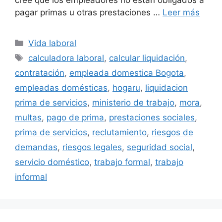
cree que los empleadores no están obligados a
pagar primas u otras prestaciones …
Leer más
Categorías
Vida laboral
Etiquetas
calculadora laboral
,
calcular liquidación
,
contratación
,
empleada domestica Bogota
,
empleadas domésticas
,
hogaru
,
liquidacion
prima de servicios
,
ministerio de trabajo
,
mora
,
multas
,
pago de prima
,
prestaciones sociales
,
prima de servicios
,
reclutamiento
,
riesgos de
demandas
,
riesgos legales
,
seguridad social
,
servicio doméstico
,
trabajo formal
,
trabajo
informal