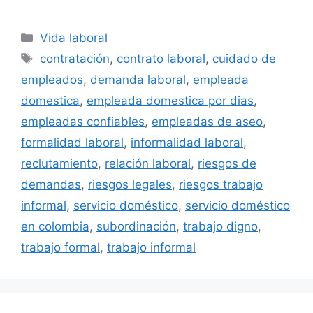
Categorías
Vida laboral
Etiquetas
contratación
,
contrato laboral
,
cuidado de
empleados
,
demanda laboral
,
empleada
domestica
,
empleada domestica por dias
,
empleadas confiables
,
empleadas de aseo
,
formalidad laboral
,
informalidad laboral
,
reclutamiento
,
relación laboral
,
riesgos de
demandas
,
riesgos legales
,
riesgos trabajo
informal
,
servicio doméstico
,
servicio doméstico
en colombia
,
subordinación
,
trabajo digno
,
trabajo formal
,
trabajo informal