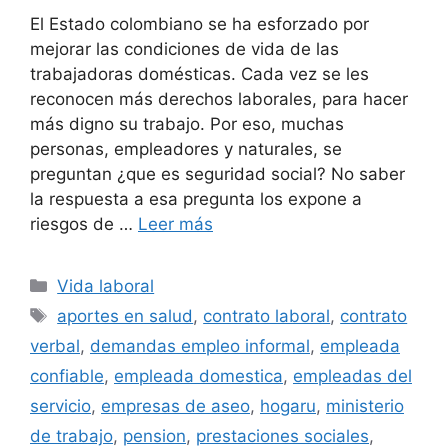
El Estado colombiano se ha esforzado por
mejorar las condiciones de vida de las
trabajadoras domésticas. Cada vez se les
reconocen más derechos laborales, para hacer
más digno su trabajo. Por eso, muchas
personas, empleadores y naturales, se
preguntan ¿que es seguridad social? No saber
la respuesta a esa pregunta los expone a
riesgos de …
Leer más
Categorías
Vida laboral
Etiquetas
aportes en salud
,
contrato laboral
,
contrato
verbal
,
demandas empleo informal
,
empleada
confiable
,
empleada domestica
,
empleadas del
servicio
,
empresas de aseo
,
hogaru
,
ministerio
de trabajo
,
pension
,
prestaciones sociales
,