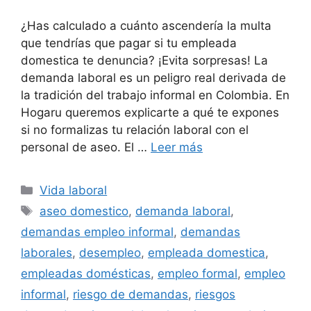
¿Has calculado a cuánto ascendería la multa
que tendrías que pagar si tu empleada
domestica te denuncia? ¡Evita sorpresas! La
demanda laboral es un peligro real derivada de
la tradición del trabajo informal en Colombia. En
Hogaru queremos explicarte a qué te expones
si no formalizas tu relación laboral con el
personal de aseo. El …
Leer más
Categorías
Vida laboral
Etiquetas
aseo domestico
,
demanda laboral
,
demandas empleo informal
,
demandas
laborales
,
desempleo
,
empleada domestica
,
empleadas domésticas
,
empleo formal
,
empleo
informal
,
riesgo de demandas
,
riesgos