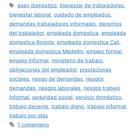
Etiquetas
aseo domestico
,
bienestar de trabajadores
,
bienestar laboral
,
cuidado de empleados
,
demandas trabajadores informales
,
derechos
del trabajador
,
empleada domestica
,
empleada
domestica Bogota
,
empleada domestica Cali
,
empleada domestica Medellin
,
empleo formal
,
empleo informal
,
ministerio de trabajo
,
obligaciones del empleador
,
prestaciones
sociales
,
riesgo de demandas
,
riesgos
demandas
,
riesgos laborales
,
riesgos trabajo
informal
,
seguridad social
,
servicio doméstico
,
trabajo decente
,
trabajo digno
,
trabajo informal
,
trabajo por días
1 comentario