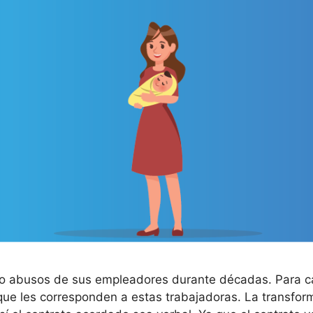
 abusos de sus empleadores durante décadas. Para cam
que les corresponden a estas trabajadoras. La transform