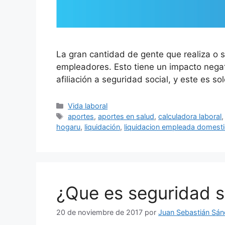
La gran cantidad de gente que realiza o 
empleadores. Esto tiene un impacto nega
afiliación a seguridad social, y este es s
Categorías
Vida laboral
Etiquetas
aportes
,
aportes en salud
,
calculadora laboral
hogaru
,
liquidación
,
liquidacion empleada domest
¿Que es seguridad so
20 de noviembre de 2017
por
Juan Sebastián Sá