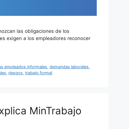
nozcan las obligaciones de los
yes exigen a los empleadores reconocer
s empleados informales
,
demandas laborales
,
ales
,
riesgos
,
trabajo formal
xplica MinTrabajo