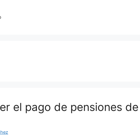
o
er el pago de pensiones d
chez