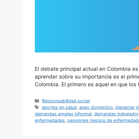
El debate principal actual en Colombia e
aprender sobre su importancia es el prim
Colombia. El primero es aquel en que los
Categorías
Responsabilidad social
Etiquetas
aportes en salud
,
aseo domestico
,
bienestar d
demandas empleo informal
,
demandas trabajador
enfermedades
,
pensiones riesgos de enfermedad