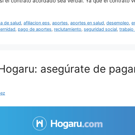
sí el contrato acordado sea verbal. Ya que el contrato
ema de salud
,
afiliacion eps
,
aportes
,
aportes en salud
,
desempleo
,
e
ternidad
,
pago de aportes
,
reclutamiento
,
seguridad social
,
trabajo
 Hogaru: asegúrate de pagar
hez