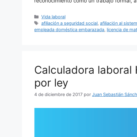
reconocimiento como un trabajo formal, a
Categorías
Vida laboral
Etiquetas
afiliación a seguridad social
,
afiliación al sist
empleada doméstica embarazada
,
licencia de ma
Calculadora laboral
por ley
4 de diciembre de 2017
por
Juan Sebastián Sánc