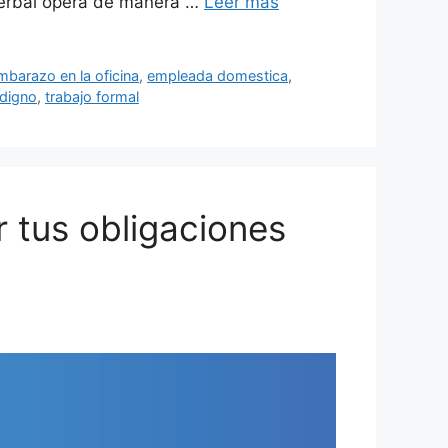
 verbal opera de manera …
Leer más
mbarazo en la oficina
,
empleada domestica
,
 digno
,
trabajo formal
 tus obligaciones