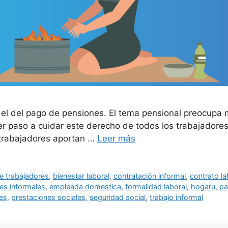
s el del pago de pensiones. El tema pensional preocupa
er paso a cuidar este derecho de todos los trabajadore
 trabajadores aportan …
Leer más
e trabajadores
,
bienestar laboral
,
contratación informal
,
contrato la
es informales
,
empleada domestica
,
formalidad laboral
,
hogaru
,
pa
es
,
prestaciones sociales
,
seguridad social
,
trabajo informal