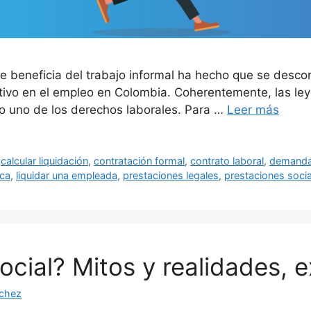
se beneficia del trabajo informal ha hecho que se desco
tivo en el empleo en Colombia. Coherentemente, las le
olo uno de los derechos laborales. Para …
Leer más
,
calcular liquidación
,
contratación formal
,
contrato laboral
,
demanda
ica
,
liquidar una empleada
,
prestaciones legales
,
prestaciones soci
cial? Mitos y realidades, e
nchez