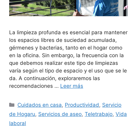
La limpieza profunda es esencial para mantener
los espacios libres de suciedad acumulada,
gérmenes y bacterias, tanto en el hogar como
en la oficina. Sin embargo, la frecuencia con la
que debemos realizar este tipo de limpiezas
varía según el tipo de espacio y el uso que se le
da. A continuación, exploraremos las
recomendaciones …
Leer más
Categorías
Cuidados en casa
,
Productividad
,
Servicio
de Hogaru
,
Servicios de aseo
,
Teletrabajo
,
Vida
laboral