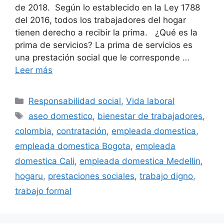
de 2018. Según lo establecido en la Ley 1788
del 2016, todos los trabajadores del hogar
tienen derecho a recibir la prima. ¿Qué es la
prima de servicios? La prima de servicios es
una prestación social que le corresponde …
Leer más
Categorías
Responsabilidad social
,
Vida laboral
Etiquetas
aseo domestico
,
bienestar de trabajadores
,
colombia
,
contratación
,
empleada domestica
,
empleada domestica Bogota
,
empleada
domestica Cali
,
empleada domestica Medellin
,
hogaru
,
prestaciones sociales
,
trabajo digno
,
trabajo formal