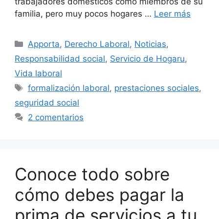
trabajadores domésticos como miembros de su
familia, pero muy pocos hogares …
Leer más
Categorías
Apporta
,
Derecho Laboral
,
Noticias
,
Responsabilidad social
,
Servicio de Hogaru
,
Vida laboral
Etiquetas
formalización laboral
,
prestaciones sociales
,
seguridad social
2 comentarios
Conoce todo sobre
cómo debes pagar la
prima de servicios a tu