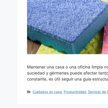
Mantener una casa o una oficina limpia no
suciedad y gérmenes puede afectar tanto el
constante, es útil seguir una guía estru
Categorías
Cuidados en casa
,
Productividad
,
Servicio de