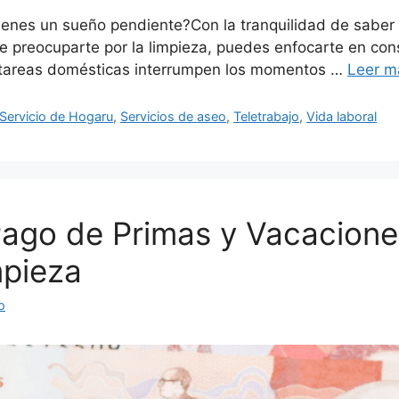
Tienes un sueño pendiente?Con la tranquilidad de sabe
preocuparte por la limpieza, puedes enfocarte en constr
s tareas domésticas interrumpen los momentos …
Leer m
Servicio de Hogaru
,
Servicios de aseo
,
Teletrabajo
,
Vida laboral
Pago de Primas y Vacacione
mpieza
o