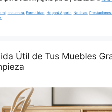
ral
,
encuentra
,
Formalidad
,
Hogarú Aporta
,
Noticias
,
Prestaciones 
al
da Útil de Tus Muebles Gr
mpieza