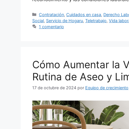
Categorías
Contratación
,
Cuidados en casa
,
Derecho Labo
Social
,
Servicio de Hogaru
,
Teletrabajo
,
Vida labor
1 comentario
Cómo Aumentar la Vi
Rutina de Aseo y Li
17 de octubre de 2024
por
Equipo de crecimiento