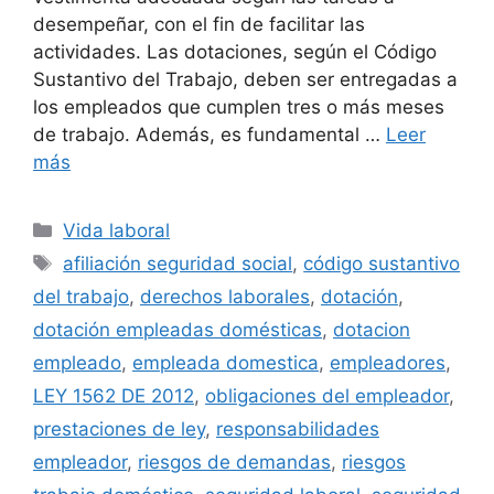
desempeñar, con el fin de facilitar las
actividades. Las dotaciones, según el Código
Sustantivo del Trabajo, deben ser entregadas a
los empleados que cumplen tres o más meses
de trabajo. Además, es fundamental …
Leer
más
Categorías
Vida laboral
Etiquetas
afiliación seguridad social
,
código sustantivo
del trabajo
,
derechos laborales
,
dotación
,
dotación empleadas domésticas
,
dotacion
empleado
,
empleada domestica
,
empleadores
,
LEY 1562 DE 2012
,
obligaciones del empleador
,
prestaciones de ley
,
responsabilidades
empleador
,
riesgos de demandas
,
riesgos