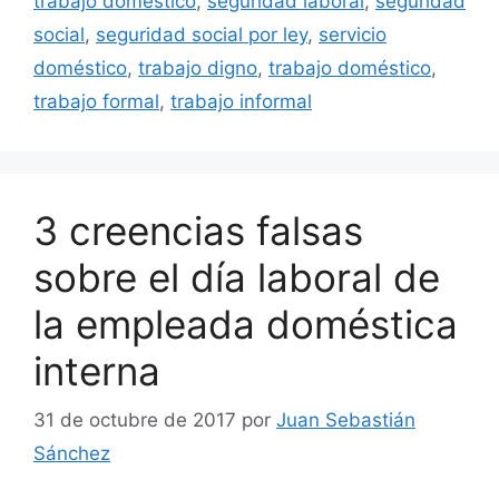
trabajo doméstico
,
seguridad laboral
,
seguridad
social
,
seguridad social por ley
,
servicio
doméstico
,
trabajo digno
,
trabajo doméstico
,
trabajo formal
,
trabajo informal
3 creencias falsas
sobre el día laboral de
la empleada doméstica
interna
31 de octubre de 2017
por
Juan Sebastián
Sánchez