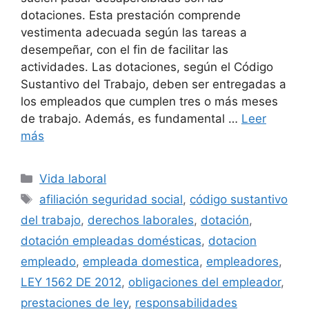
dotaciones. Esta prestación comprende
vestimenta adecuada según las tareas a
desempeñar, con el fin de facilitar las
actividades. Las dotaciones, según el Código
Sustantivo del Trabajo, deben ser entregadas a
los empleados que cumplen tres o más meses
de trabajo. Además, es fundamental …
Leer
más
Categorías
Vida laboral
Etiquetas
afiliación seguridad social
,
código sustantivo
del trabajo
,
derechos laborales
,
dotación
,
dotación empleadas domésticas
,
dotacion
empleado
,
empleada domestica
,
empleadores
,
LEY 1562 DE 2012
,
obligaciones del empleador
,
prestaciones de ley
,
responsabilidades