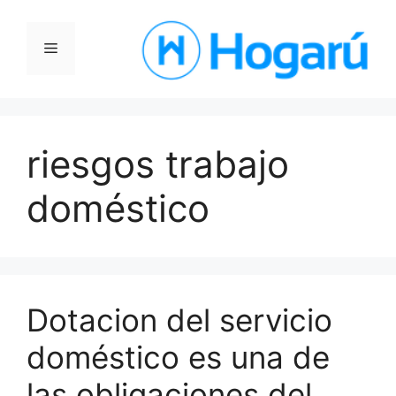
Saltar
al
Menú
contenido
riesgos trabajo
doméstico
Dotacion del servicio
doméstico es una de
las obligaciones del