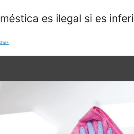
éstica es ilegal si es infe
chez