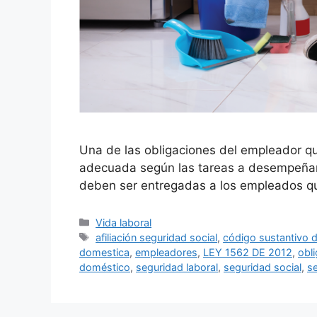
Una de las obligaciones del empleador q
adecuada según las tareas a desempeñar, c
deben ser entregadas a los empleados q
Categorías
Vida laboral
Etiquetas
afiliación seguridad social
,
código sustantivo d
domestica
,
empleadores
,
LEY 1562 DE 2012
,
obl
doméstico
,
seguridad laboral
,
seguridad social
,
se