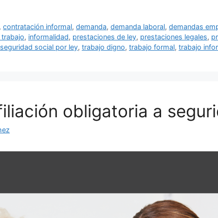
,
contratación informal
,
demanda
,
demanda laboral
,
demandas empl
 trabajo
,
informalidad
,
prestaciones de ley
,
prestaciones legales
,
pr
seguridad social por ley
,
trabajo digno
,
trabajo formal
,
trabajo info
liación obligatoria a segur
hez