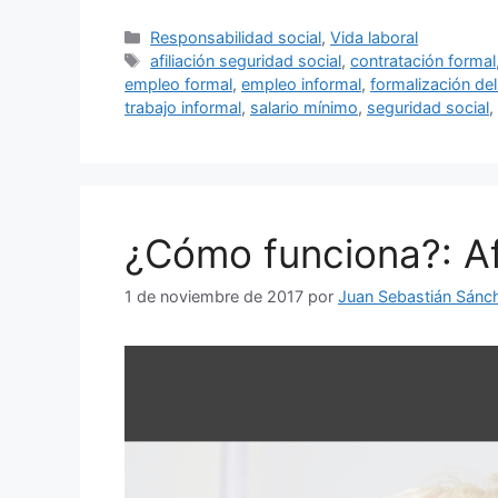
Categorías
Responsabilidad social
,
Vida laboral
Etiquetas
afiliación seguridad social
,
contratación formal
empleo formal
,
empleo informal
,
formalización del
trabajo informal
,
salario mínimo
,
seguridad social
,
¿Cómo funciona?: Afi
1 de noviembre de 2017
por
Juan Sebastián Sánc