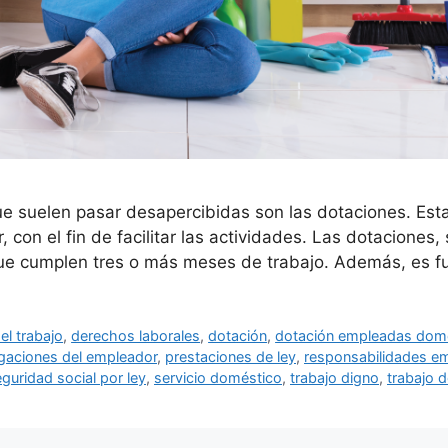
ue suelen pasar desapercibidas son las dotaciones. Es
on el fin de facilitar las actividades. Las dotaciones,
ue cumplen tres o más meses de trabajo. Además, es 
el trabajo
,
derechos laborales
,
dotación
,
dotación empleadas dom
igaciones del empleador
,
prestaciones de ley
,
responsabilidades e
guridad social por ley
,
servicio doméstico
,
trabajo digno
,
trabajo 