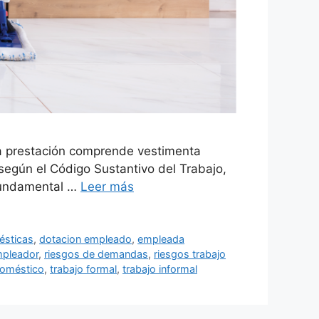
ta prestación comprende vestimenta
 según el Código Sustantivo del Trabajo,
fundamental …
Leer más
ésticas
,
dotacion empleado
,
empleada
mpleador
,
riesgos de demandas
,
riesgos trabajo
doméstico
,
trabajo formal
,
trabajo informal