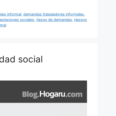
eo informal
,
demandas trabajadores informales
,
estaciones sociales
,
riesgo de demandas
,
riesgos
rmal
idad social