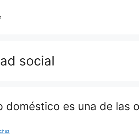
o
dad social
o doméstico es una de las o
nchez