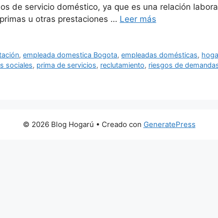
 de servicio doméstico, ya que es una relación laboral
primas u otras prestaciones …
Leer más
tación
,
empleada domestica Bogota
,
empleadas domésticas
,
hoga
s sociales
,
prima de servicios
,
reclutamiento
,
riesgos de demanda
© 2026 Blog Hogarú
• Creado con
GeneratePress