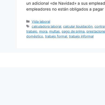
un adicional «de Navidad» a sus empleados
empleadores no están obligados a pagar 
Categorías
Vida laboral
Etiquetas
calculadora laboral
,
calcular liquidación
,
contra
trabajo
,
mora
,
multas
,
pago de prima
,
prestacione
doméstico
,
trabajo formal
,
trabajo informal