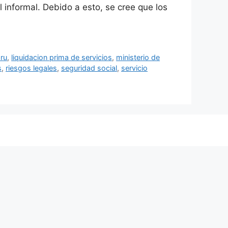
 informal. Debido a esto, se cree que los
ru
,
liquidacion prima de servicios
,
ministerio de
s
,
riesgos legales
,
seguridad social
,
servicio