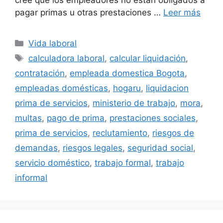
cree que los empleadores no están obligados a
pagar primas u otras prestaciones …
Leer más
Categorías
Vida laboral
Etiquetas
calculadora laboral
,
calcular liquidación
,
contratación
,
empleada domestica Bogota
,
empleadas domésticas
,
hogaru
,
liquidacion
prima de servicios
,
ministerio de trabajo
,
mora
,
multas
,
pago de prima
,
prestaciones sociales
,
prima de servicios
,
reclutamiento
,
riesgos de
demandas
,
riesgos legales
,
seguridad social
,
servicio doméstico
,
trabajo formal
,
trabajo
informal