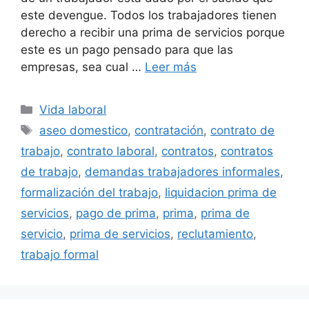
este devengue. Todos los trabajadores tienen
derecho a recibir una prima de servicios porque
este es un pago pensado para que las
empresas, sea cual …
Leer más
Categorías
Vida laboral
Etiquetas
aseo domestico
,
contratación
,
contrato de
trabajo
,
contrato laboral
,
contratos
,
contratos
de trabajo
,
demandas trabajadores informales
,
formalización del trabajo
,
liquidacion prima de
servicios
,
pago de prima
,
prima
,
prima de
servicio
,
prima de servicios
,
reclutamiento
,
trabajo formal