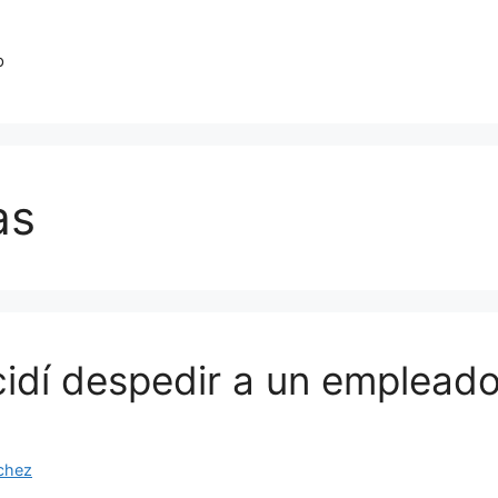
o
as
cidí despedir a un empleado
chez