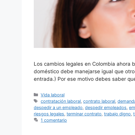
Los cambios legales en Colombia ahora b
doméstico debe manejarse igual que otro 
entrada.) Por ese motivo debes saber qu
Categorías
Vida laboral
Etiquetas
contratación laboral
,
contrato laboral
,
demanda
despedir a un empleado
,
despedir empleados
,
em
riesgos legales
,
terminar contrato
,
trabajo digno
,
1 comentario