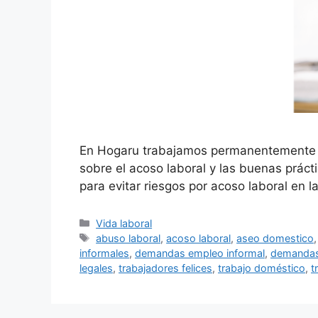
En Hogaru trabajamos permanentemente en
sobre el acoso laboral y las buenas prác
para evitar riesgos por acoso laboral en 
Categorías
Vida laboral
Etiquetas
abuso laboral
,
acoso laboral
,
aseo domestico
informales
,
demandas empleo informal
,
demandas
legales
,
trabajadores felices
,
trabajo doméstico
,
t