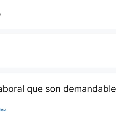
o
aboral que son demandables
chez