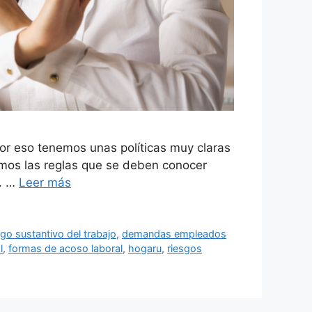
r eso tenemos unas políticas muy claras
imos las reglas que se deben conocer
T. …
Leer más
go sustantivo del trabajo
,
demandas empleados
l
,
formas de acoso laboral
,
hogaru
,
riesgos