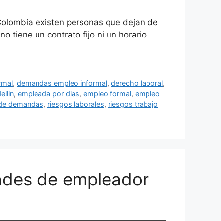
Colombia existen personas que dejan de
tiene un contrato fijo ni un horario
rmal
,
demandas empleo informal
,
derecho laboral
,
llin
,
empleada por dias
,
empleo formal
,
empleo
 de demandas
,
riesgos laborales
,
riesgos trabajo
dades de empleador