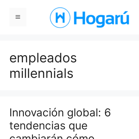
Saltar
al
Menú
contenido
empleados
millennials
Innovación global: 6
tendencias que
cambiarán cómo