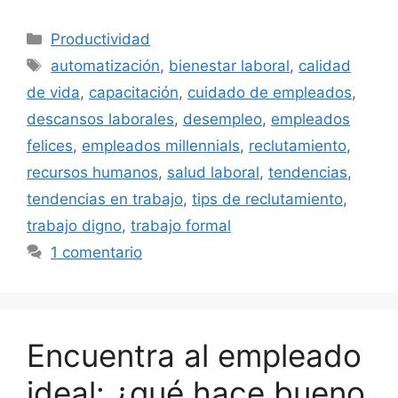
Categorías
Productividad
Etiquetas
automatización
,
bienestar laboral
,
calidad
de vida
,
capacitación
,
cuidado de empleados
,
descansos laborales
,
desempleo
,
empleados
felices
,
empleados millennials
,
reclutamiento
,
recursos humanos
,
salud laboral
,
tendencias
,
tendencias en trabajo
,
tips de reclutamiento
,
trabajo digno
,
trabajo formal
1 comentario
Encuentra al empleado
ideal: ¿qué hace bueno