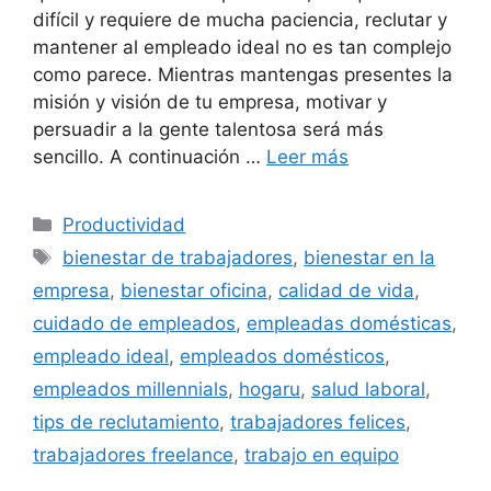
difícil y requiere de mucha paciencia, reclutar y
mantener al empleado ideal no es tan complejo
como parece. Mientras mantengas presentes la
misión y visión de tu empresa, motivar y
persuadir a la gente talentosa será más
sencillo. A continuación …
Leer más
Categorías
Productividad
Etiquetas
bienestar de trabajadores
,
bienestar en la
empresa
,
bienestar oficina
,
calidad de vida
,
cuidado de empleados
,
empleadas domésticas
,
empleado ideal
,
empleados domésticos
,
empleados millennials
,
hogaru
,
salud laboral
,
tips de reclutamiento
,
trabajadores felices
,
trabajadores freelance
,
trabajo en equipo