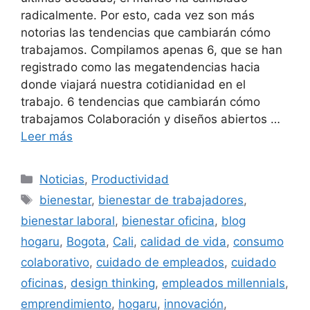
radicalmente. Por esto, cada vez son más
notorias las tendencias que cambiarán cómo
trabajamos. Compilamos apenas 6, que se han
registrado como las megatendencias hacia
donde viajará nuestra cotidianidad en el
trabajo. 6 tendencias que cambiarán cómo
trabajamos Colaboración y diseños abiertos …
Leer más
Categorías
Noticias
,
Productividad
Etiquetas
bienestar
,
bienestar de trabajadores
,
bienestar laboral
,
bienestar oficina
,
blog
hogaru
,
Bogota
,
Cali
,
calidad de vida
,
consumo
colaborativo
,
cuidado de empleados
,
cuidado
oficinas
,
design thinking
,
empleados millennials
,
emprendimiento
,
hogaru
,
innovación
,