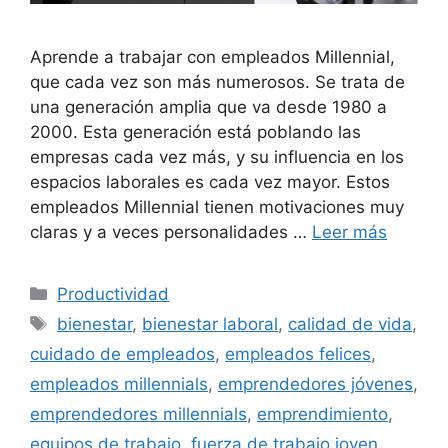
Aprende a trabajar con empleados Millennial,
que cada vez son más numerosos. Se trata de
una generación amplia que va desde 1980 a
2000. Esta generación está poblando las
empresas cada vez más, y su influencia en los
espacios laborales es cada vez mayor. Estos
empleados Millennial tienen motivaciones muy
claras y a veces personalidades …
Leer más
Categorías
Productividad
Etiquetas
bienestar
,
bienestar laboral
,
calidad de vida
,
cuidado de empleados
,
empleados felices
,
empleados millennials
,
emprendedores jóvenes
,
emprendedores millennials
,
emprendimiento
,
equipos de trabajo
,
fuerza de trabajo joven
,