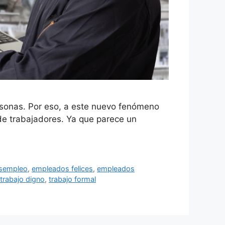
ersonas. Por eso, a este nuevo fenómeno
 de trabajadores. Ya que parece un
sempleo
,
empleados felices
,
empleados
trabajo digno
,
trabajo formal