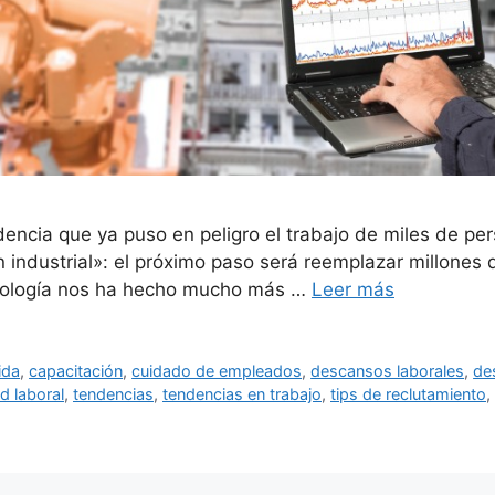
dencia que ya puso en peligro el trabajo de miles de p
ón industrial»: el próximo paso será reemplazar millones
ecnología nos ha hecho mucho más …
Leer más
ida
,
capacitación
,
cuidado de empleados
,
descansos laborales
,
de
d laboral
,
tendencias
,
tendencias en trabajo
,
tips de reclutamiento
,