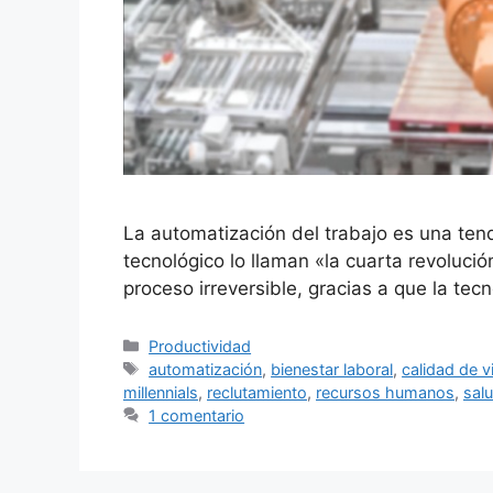
La automatización del trabajo es una ten
tecnológico lo llaman «la cuarta revoluci
proceso irreversible, gracias a que la t
Categorías
Productividad
Etiquetas
automatización
,
bienestar laboral
,
calidad de v
millennials
,
reclutamiento
,
recursos humanos
,
salu
1 comentario