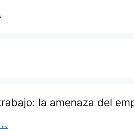
o
trabajo: la amenaza del em
chez