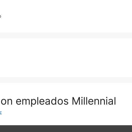
o
con empleados Millennial
z