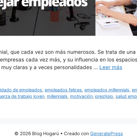
nial, que cada vez son más numerosos. Se trata de una
empresas cada vez más, y su influencia en los espacios
s muy claras y a veces personalidades …
Leer más
idado de empleados
,
empleados felices
,
empleados millennials
,
em
uerza de trabajo joven
,
millennials
,
motivación
,
prestigio
,
salud emp
© 2026 Blog Hogarú
• Creado con
GeneratePress