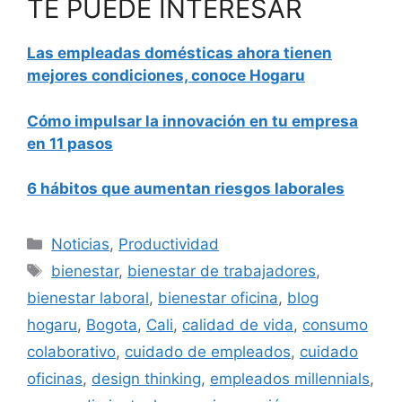
TE PUEDE INTERESAR
Las empleadas domésticas ahora tienen
mejores condiciones, conoce Hogaru
Cómo impulsar la innovación en tu empresa
en 11 pasos
6 hábitos que aumentan riesgos laborales
Categorías
Noticias
,
Productividad
Etiquetas
bienestar
,
bienestar de trabajadores
,
bienestar laboral
,
bienestar oficina
,
blog
hogaru
,
Bogota
,
Cali
,
calidad de vida
,
consumo
colaborativo
,
cuidado de empleados
,
cuidado
oficinas
,
design thinking
,
empleados millennials
,