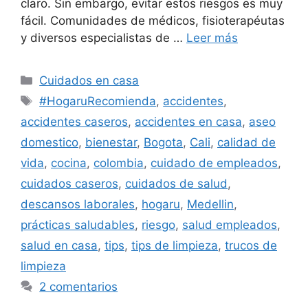
claro. Sin embargo, evitar estos riesgos es muy
fácil. Comunidades de médicos, fisioterapéutas
y diversos especialistas de …
Leer más
Categorías
Cuidados en casa
Etiquetas
#HogaruRecomienda
,
accidentes
,
accidentes caseros
,
accidentes en casa
,
aseo
domestico
,
bienestar
,
Bogota
,
Cali
,
calidad de
vida
,
cocina
,
colombia
,
cuidado de empleados
,
cuidados caseros
,
cuidados de salud
,
descansos laborales
,
hogaru
,
Medellin
,
prácticas saludables
,
riesgo
,
salud empleados
,
salud en casa
,
tips
,
tips de limpieza
,
trucos de
limpieza
2 comentarios