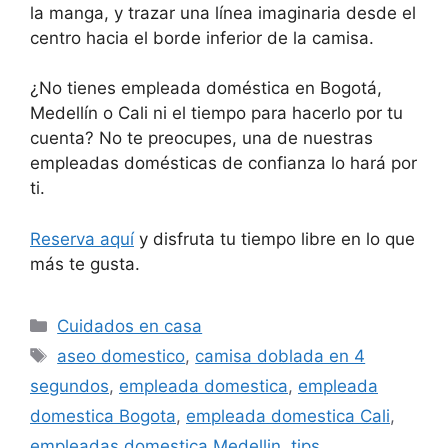
la manga, y trazar una línea imaginaria desde el
centro hacia el borde inferior de la camisa.
¿No tienes empleada doméstica en Bogotá,
Medellín o Cali ni el tiempo para hacerlo por tu
cuenta? No te preocupes, una de nuestras
empleadas domésticas de confianza lo hará por
ti.
Reserva aquí
y disfruta tu tiempo libre en lo que
más te gusta.
Categorías
Cuidados en casa
Etiquetas
aseo domestico
,
camisa doblada en 4
segundos
,
empleada domestica
,
empleada
domestica Bogota
,
empleada domestica Cali
,
empleadas domestica Medellin
,
tips