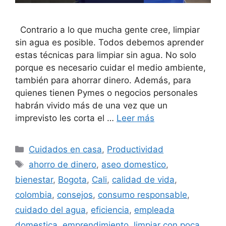
Contrario a lo que mucha gente cree, limpiar
sin agua es posible. Todos debemos aprender
estas técnicas para limpiar sin agua. No solo
porque es necesario cuidar el medio ambiente,
también para ahorrar dinero. Además, para
quienes tienen Pymes o negocios personales
habrán vivido más de una vez que un
imprevisto les corta el …
Leer más
Categorías
Cuidados en casa
,
Productividad
Etiquetas
ahorro de dinero
,
aseo domestico
,
bienestar
,
Bogota
,
Cali
,
calidad de vida
,
colombia
,
consejos
,
consumo responsable
,
cuidado del agua
,
eficiencia
,
empleada
domestica
,
emprendimiento
,
limpiar con poca