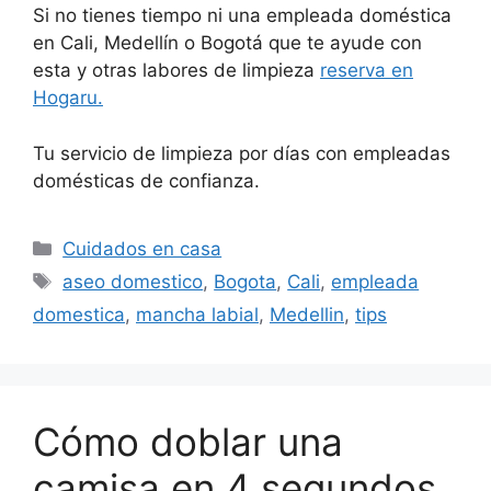
Si no tienes tiempo ni una empleada doméstica
en Cali, Medellín o Bogotá que te ayude con
esta y otras labores de limpieza
reserva en
Hogaru.
Tu servicio de limpieza por días con empleadas
domésticas de confianza.
Categorías
Cuidados en casa
Etiquetas
aseo domestico
,
Bogota
,
Cali
,
empleada
domestica
,
mancha labial
,
Medellin
,
tips
Cómo doblar una
camisa en 4 segundos