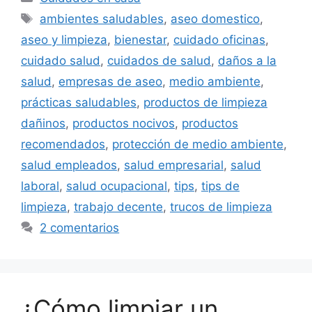
Etiquetas
ambientes saludables
,
aseo domestico
,
aseo y limpieza
,
bienestar
,
cuidado oficinas
,
cuidado salud
,
cuidados de salud
,
daños a la
salud
,
empresas de aseo
,
medio ambiente
,
prácticas saludables
,
productos de limpieza
dañinos
,
productos nocivos
,
productos
recomendados
,
protección de medio ambiente
,
salud empleados
,
salud empresarial
,
salud
laboral
,
salud ocupacional
,
tips
,
tips de
limpieza
,
trabajo decente
,
trucos de limpieza
2 comentarios
¿Cómo limpiar un