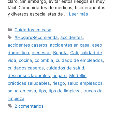
claro. Sin embargo, evitar estos riesgos es muy
fácil. Comunidades de médicos, fisioterapéutas
y diversos especialistas de …
Leer más
Categorías
Cuidados en casa
Etiquetas
#HogaruRecomienda
,
accidentes
,
accidentes caseros
,
accidentes en casa
,
aseo
domestico
,
bienestar
,
Bogota
,
Cali
,
calidad de
vida
,
cocina
,
colombia
,
cuidado de empleados
,
cuidados caseros
,
cuidados de salud
,
descansos laborales
,
hogaru
,
Medellin
,
prácticas saludables
,
riesgo
,
salud empleados
,
salud en casa
,
tips
,
tips de limpieza
,
trucos de
limpieza
2 comentarios