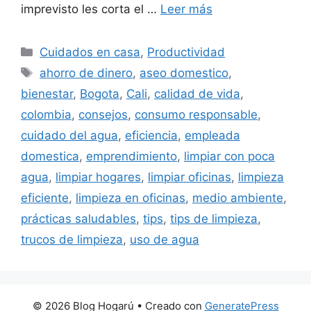
imprevisto les corta el …
Leer más
Categorías
Cuidados en casa
,
Productividad
Etiquetas
ahorro de dinero
,
aseo domestico
,
bienestar
,
Bogota
,
Cali
,
calidad de vida
,
colombia
,
consejos
,
consumo responsable
,
cuidado del agua
,
eficiencia
,
empleada
domestica
,
emprendimiento
,
limpiar con poca
agua
,
limpiar hogares
,
limpiar oficinas
,
limpieza
eficiente
,
limpieza en oficinas
,
medio ambiente
,
prácticas saludables
,
tips
,
tips de limpieza
,
trucos de limpieza
,
uso de agua
© 2026 Blog Hogarú
• Creado con
GeneratePress