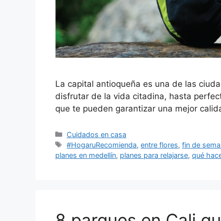
La capital antioqueña es una de las ciu
disfrutar de la vida citadina, hasta perf
que te pueden garantizar una mejor calid
Categorías
Cuidados en casa
Etiquetas
#HogaruRecomienda
,
entre flores
,
fin de sema
planes en medellín
,
planes para relajarse
,
qué hace
8 parques en Cali q