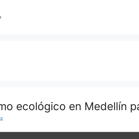
o
smo ecológico en Medellín 
ez