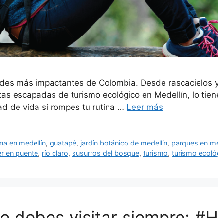
dades más impactantes de Colombia. Desde rascacielos 
ectas escapadas de turismo ecológico en Medellín, lo ti
ad de vida si rompes tu rutina …
Leer más
na en medellín
,
guatapé
,
jardín botánico de medellín
,
parques en me
r en puente
,
río claro
,
susurros del bosque
,
turismo
,
turismo ecoló
ue debes visitar siempre: