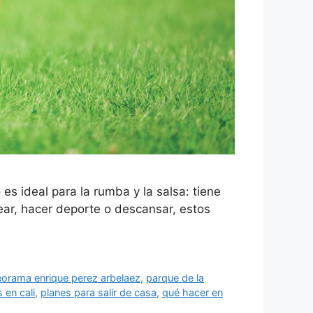
es ideal para la rumba y la salsa: tiene
ear, hacer deporte o descansar, estos
eorama enrique perez arbelaez
,
parque de la
 en cali
,
planes para salir de casa
,
qué hacer en