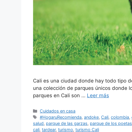
Cali es una ciudad donde hay todo tipo de
una colección de parques únicos donde lo
parques en Cali son …
Leer más
Categorías
Cuidados en casa
Etiquetas
#HogaruRecomienda
,
andoke
,
Cali
,
colombia
,
salud
,
parque de las garzas
,
parque de los poetas
cali
,
tardear
,
turismo
,
turismo Cali