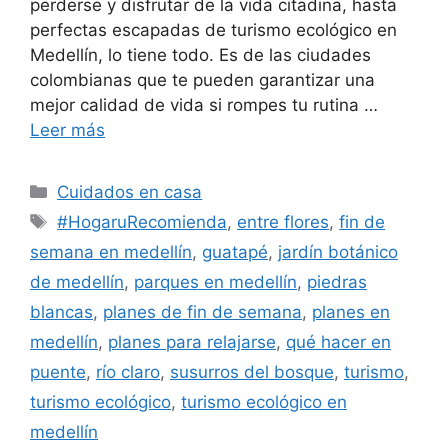
perderse y disfrutar de la vida citadina, hasta
perfectas escapadas de turismo ecológico en
Medellín, lo tiene todo. Es de las ciudades
colombianas que te pueden garantizar una
mejor calidad de vida si rompes tu rutina …
Leer más
Categorías
Cuidados en casa
Etiquetas
#HogaruRecomienda
,
entre flores
,
fin de
semana en medellín
,
guatapé
,
jardín botánico
de medellín
,
parques en medellín
,
piedras
blancas
,
planes de fin de semana
,
planes en
medellín
,
planes para relajarse
,
qué hacer en
puente
,
río claro
,
susurros del bosque
,
turismo
,
turismo ecológico
,
turismo ecológico en
medellín