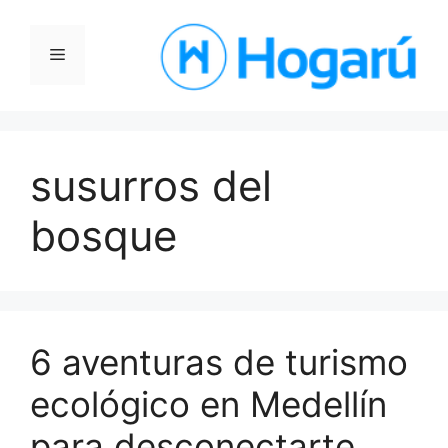
Saltar
al
Menú
contenido
susurros del
bosque
6 aventuras de turismo
ecológico en Medellín
para desconectarte