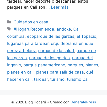
tardear, hacer deporte o descansar, estos
parques en Cali son …
Leer más
Categorías
Cuidados en casa
Etiquetas
#HogaruRecomienda
,
andoke
,
Cali
,
colombia
,
ecoparque de las garzas
,
el Topacio
,
lugareas para tardear
,
orquideorama enrique
perez arbelaez
,
parque de la salud
,
parque de
las garzas
,
parque de los poetas
,
parque del
ingenio
,
parque panamericano
,
parques
,
planes
,
planes en cali
,
planes para salir de casa
,
qué
hacer en cali
,
tardear
,
turismo
,
turismo Cali
© 2026 Blog Hogarú
• Creado con
GeneratePress