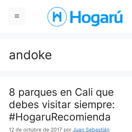
Saltar
al
Menú
contenido
andoke
8 parques en Cali que
debes visitar siempre:
#HogaruRecomienda
12 de octubre de 2017
por
Juan Sebastián