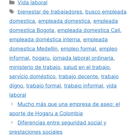
Categorías
Vida laboral
Etiquetas
bienestar de trabajadores
,
busco empleada
domestica
,
empleada domestica
,
empleada
domestica Bogota
,
empleada domestica Cali
,
empleada doméstica interna
,
empleada
domestica Medellin
,
empleo formal
,
empleo
informal
,
hogaru
,
jornada laboral ordinaria
,
ministerio de trabajo
,
salud en el trabajo
,
servicio doméstico
,
trabajo decente
,
trabajo
digno
,
trabajo formal
,
trabajo informal
,
vida
laboral
Mucho más que una empresa de aseo: el
aporte de Hogaru a Colombia
Diferencias entre seguridad social y
prestaciones sociales