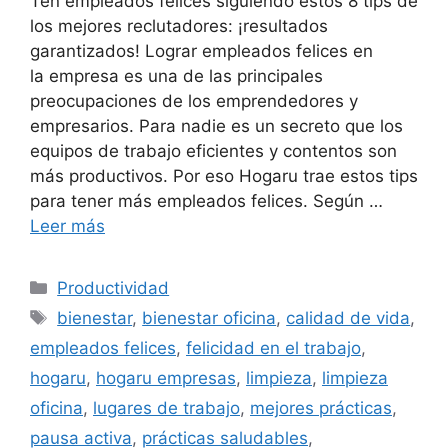
Ten empleados felices siguiendo estos 8 tips de
los mejores reclutadores: ¡resultados
garantizados! Lograr empleados felices en
la empresa es una de las principales
preocupaciones de los emprendedores y
empresarios. Para nadie es un secreto que los
equipos de trabajo eficientes y contentos son
más productivos. Por eso Hogaru trae estos tips
para tener más empleados felices. Según …
Leer más
Categorías
Productividad
Etiquetas
bienestar
,
bienestar oficina
,
calidad de vida
,
empleados felices
,
felicidad en el trabajo
,
hogaru
,
hogaru empresas
,
limpieza
,
limpieza
oficina
,
lugares de trabajo
,
mejores prácticas
,
pausa activa
,
prácticas saludables
,