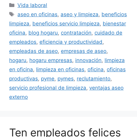
Categorías
Vida laboral
Etiquetas
aseo en oficinas
,
aseo y limpieza
,
beneficios
limpieza
,
beneficios servicio limpieza
,
bienestar
oficina
,
blog hogaru
,
contratación
,
cuidado de
empleados
,
eficiencia y productividad
,
empleadas de aseo
,
empresas de aseo
,
hogaru
,
hogaru empresas
,
innovación
,
limpieza
en oficina
,
limpieza en oficinas
,
oficina
,
oficinas
productivas
,
pyme
,
pymes
,
reclutamiento
,
servicio profesional de limpieza
,
ventajas aseo
externo
Ten empleados felices