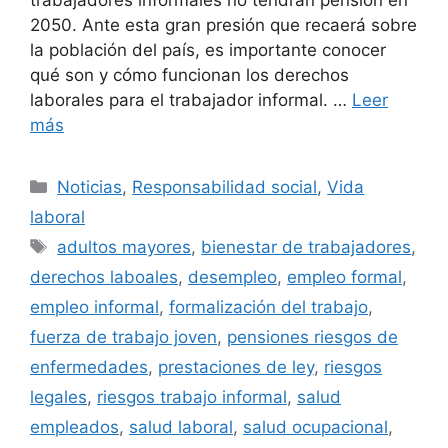
trabajadores informales no tendrán pensión en
2050. Ante esta gran presión que recaerá sobre
la población del país, es importante conocer
qué son y cómo funcionan los derechos
laborales para el trabajador informal. …
Leer
más
Categorías
Noticias
,
Responsabilidad social
,
Vida
laboral
Etiquetas
adultos mayores
,
bienestar de trabajadores
,
derechos laboales
,
desempleo
,
empleo formal
,
empleo informal
,
formalización del trabajo
,
fuerza de trabajo joven
,
pensiones riesgos de
enfermedades
,
prestaciones de ley
,
riesgos
legales
,
riesgos trabajo informal
,
salud
empleados
,
salud laboral
,
salud ocupacional
,