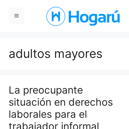
Saltar
al
Menú
contenido
adultos mayores
La preocupante
situación en derechos
laborales para el
trabajador informal