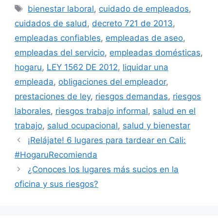
Etiquetas
bienestar laboral
,
cuidado de empleados
,
cuidados de salud
,
decreto 721 de 2013
,
empleadas confiables
,
empleadas de aseo
,
empleadas del servicio
,
empleadas domésticas
,
hogaru
,
LEY 1562 DE 2012
,
liquidar una
empleada
,
obligaciones del empleador
,
prestaciones de ley
,
riesgos demandas
,
riesgos
laborales
,
riesgos trabajo informal
,
salud en el
trabajo
,
salud ocupacional
,
salud y bienestar
¡Relájate! 6 lugares para tardear en Cali:
#HogaruRecomienda
¿Conoces los lugares más sucios en la
oficina y sus riesgos?