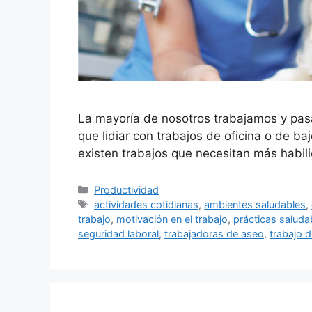
La mayoría de nosotros trabajamos y pa
que lidiar con trabajos de oficina o de b
existen trabajos que necesitan más habil
Categorías
Productividad
Etiquetas
actividades cotidianas
,
ambientes saludables
,
trabajo
,
motivación en el trabajo
,
prácticas saluda
seguridad laboral
,
trabajadoras de aseo
,
trabajo 