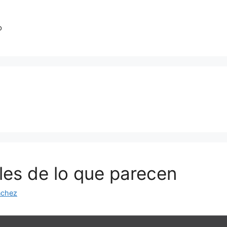
o
iles de lo que parecen
nchez