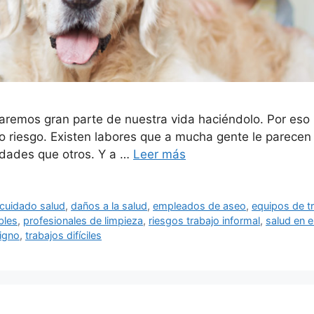
saremos gran parte de nuestra vida haciéndolo. Por e
ajo riesgo. Existen labores que a mucha gente le parece
idades que otros. Y a …
Leer más
cuidado salud
,
daños a la salud
,
empleados de aseo
,
equipos de t
bles
,
profesionales de limpieza
,
riesgos trabajo informal
,
salud en e
digno
,
trabajos difíciles