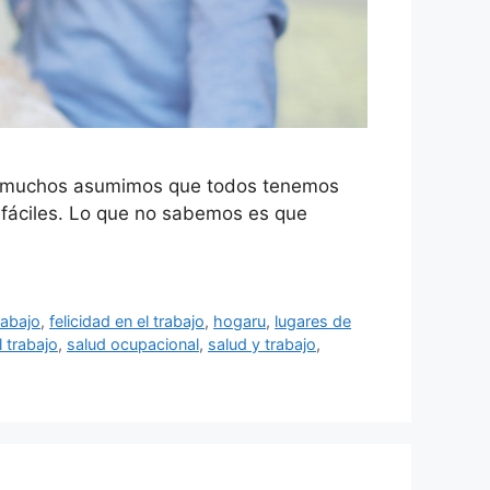
so muchos asumimos que todos tenemos
n fáciles. Lo que no sabemos es que
rabajo
,
felicidad en el trabajo
,
hogaru
,
lugares de
l trabajo
,
salud ocupacional
,
salud y trabajo
,