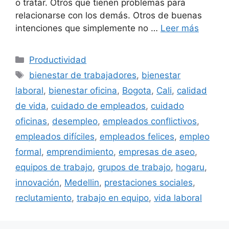
o tratar. Otros que tienen problemas para
relacionarse con los demás. Otros de buenas
intenciones que simplemente no …
Leer más
Categorías
Productividad
Etiquetas
bienestar de trabajadores
,
bienestar
laboral
,
bienestar oficina
,
Bogota
,
Cali
,
calidad
de vida
,
cuidado de empleados
,
cuidado
oficinas
,
desempleo
,
empleados conflictivos
,
empleados difíciles
,
empleados felices
,
empleo
formal
,
emprendimiento
,
empresas de aseo
,
equipos de trabajo
,
grupos de trabajo
,
hogaru
,
innovación
,
Medellin
,
prestaciones sociales
,
reclutamiento
,
trabajo en equipo
,
vida laboral