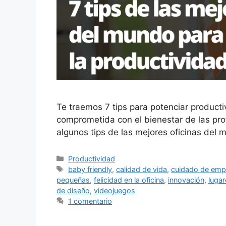
Te traemos 7 tips para potenciar product
comprometida con el bienestar de las prof
algunos tips de las mejores oficinas del 
Categorías
Productividad
Etiquetas
baby friendly
,
calidad de vida
,
cuidado de emp
pequeñas
,
felicidad en la oficina
,
innovación
,
lugar
de diseño
,
videojuegos
1 comentario