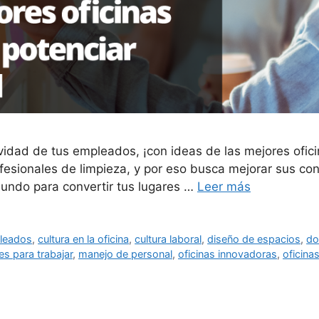
ividad de tus empleados, ¡con ideas de las mejores ofi
esionales de limpieza, y por eso busca mejorar sus con
mundo para convertir tus lugares …
Leer más
leados
,
cultura en la oficina
,
cultura laboral
,
diseño de espacios
,
do
es para trabajar
,
manejo de personal
,
oficinas innovadoras
,
oficina