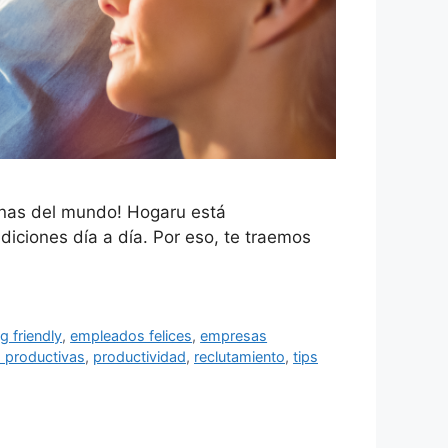
cinas del mundo! Hogaru está
diciones día a día. Por eso, te traemos
g friendly
,
empleados felices
,
empresas
s productivas
,
productividad
,
reclutamiento
,
tips