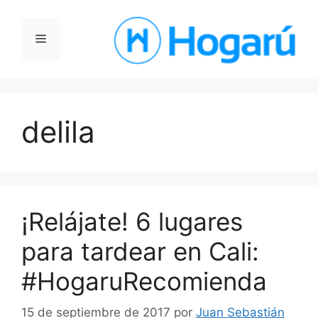
Saltar
al
Menú
contenido
delila
¡Relájate! 6 lugares
para tardear en Cali:
#HogaruRecomienda
15 de septiembre de 2017
por
Juan Sebastián