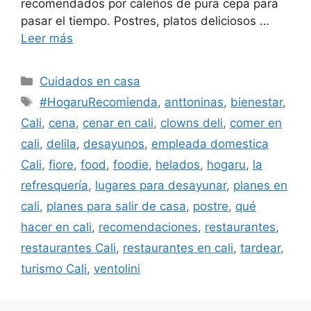
recomendados por caleños de pura cepa para
pasar el tiempo. Postres, platos deliciosos …
Leer más
Categorías
Cuidados en casa
Etiquetas
#HogaruRecomienda
,
anttoninas
,
bienestar
,
Cali
,
cena
,
cenar en cali
,
clowns deli
,
comer en
cali
,
delila
,
desayunos
,
empleada domestica
Cali
,
fiore
,
food
,
foodie
,
helados
,
hogaru
,
la
refresquería
,
lugares para desayunar
,
planes en
cali
,
planes para salir de casa
,
postre
,
qué
hacer en cali
,
recomendaciones
,
restaurantes
,
restaurantes Cali
,
restaurantes en cali
,
tardear
,
turismo Cali
,
ventolini