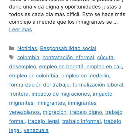
darle una vida digna y oportunidades justas a
todos es cada día más difícil. Esto se hace más
complejo a medida que los inmigrantes se …
Leer más
Categorías
Noticias
,
Responsabilidad social
Etiquetas
colombia
,
contratación informal
,
cúcuta
,
desempleo
,
empleo en bogotá
,
empleo en cali
,
empleo en colombia
,
empleo en medellín
,
formalización del trabajo
,
formalización laboral
,
frontera
,
impacto de migraciones
,
impacto
migrantes
,
inmigrantes
,
inmigrantes
venezolanos
,
migración
,
trabajo digno
,
trabajo
formal
,
trabajo ilegal
,
trabajo informal
,
trabajo
legal
,
venezuela