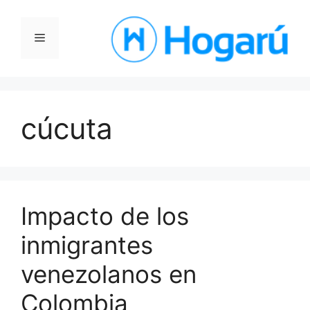
Saltar
al
Menú
contenido
cúcuta
Impacto de los
inmigrantes
venezolanos en
Colombia