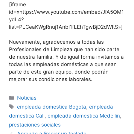
[iframe
id=»https://www.youtube.com/embed/JfA5QM1
ydL4?
list=PLCeaKWgRnuj1Anbl1fLEhTgwBjD2dWItS»]
Nuevamente, agradecemos a todas las
Profesionales de Limpieza que han sido parte
de nuestra familia. Y de igual forma invitamos a
todas las empleadas domésticas a que sean
parte de este gran equipo, donde podrán
mejorar sus condiciones laborales.
Categorías
Noticias
Etiquetas
empleada domestica Bogota
,
empleada
domestica Cali
,
empleada domestica Medellin
,
prestaciones sociales
Aprende a limpiar un teclado